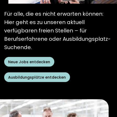
Lösungen
Ausbildung
Karriere
Für alle, die es nicht erwarten können:
Stellen für
Hier geht es zu unseren aktuell
Berufserfahrene
verfügbaren freien Stellen – für
Aktuelles
Berufserfahrene oder Ausbildungsplatz-
Suchende.
Kontakt
Neue Jobs entdecken
Distributoren
Ausbildungsplätze entdecken
Service &
Downloads