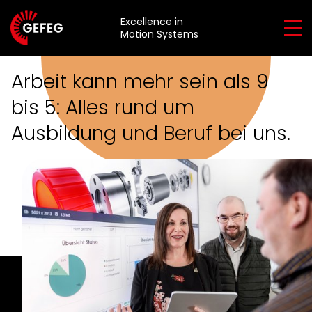
Excellence in
Motion Systems
Arbeit kann mehr sein als 9
Über
bis 5:
Alles rund um
uns
Über
Leistungen
Karriere
Ausbildung
und Beruf bei uns.
uns
& Produkte
Übersicht
Leistungen
Nachhaltigkeit
Übersicht
Wir als
&
Qualität
Beratung
Arbeitgeber
Produkte
Entwicklung
Stellenübersicht
Anwendungen
Referenz-
Duale
Überblick